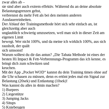
zwar alles ab –
sie sind aber auch extrem effektiv. Während du an deine absolute
Belastungsgrenzen gehst,
verbrennst du mehr Fett als bei den meisten anderen
Ausdauereinheiten.
Der Ablauf der Trainingsmethode hört sich sehr einfach an, ist
gleichzeitig aber auch
unglaublich schwierig umzusetzen, weil man sich in dieser Zeit am
eigenen Limit
bewegt. Wer nicht 100%, und da meine ich wirklich 100%, aus sich
rausholt, der quält
sich umsonst!
Warum solltest du dir das antun? „Die Tabata Methode ist eines der
besten Hi Impact & Fett-Verbrennungs-Programm das ich kenne, es
bringt dich zum schwitzen und
keuchen.
Mit der App „Pocket WOD“ kannst du dein Training timen ohne auf
die Uhr schauen zu müssen, denn es ertönt jedes mal ein Signal zur
Belastung (20sek) und Entlastung (10sek)!
Was kannst du alles in 4min machen?
1) Burpees
2) Liegestütze
3) Jumping Jacks
4) Situps
5) Kniebeugen