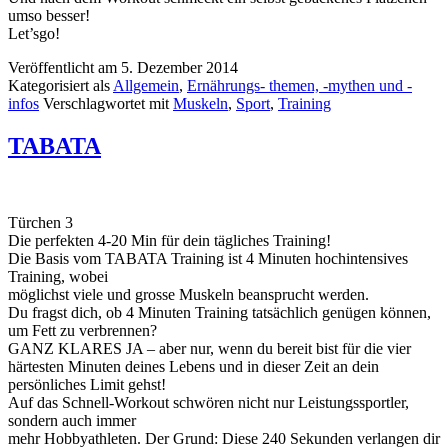
umso besser!
Let’sgo!
Veröffentlicht am
5. Dezember 2014
Kategorisiert als
Allgemein
,
Ernährungs- themen, -mythen und -
infos
Verschlagwortet mit
Muskeln
,
Sport
,
Training
TABATA
Türchen 3
Die perfekten 4-20 Min für dein tägliches Training!
Die Basis vom TABATA Training ist 4 Minuten hochintensives
Training, wobei
möglichst viele und grosse Muskeln beansprucht werden.
Du fragst dich, ob 4 Minuten Training tatsächlich genügen können,
um Fett zu verbrennen?
GANZ KLARES JA – aber nur, wenn du bereit bist für die vier
härtesten Minuten deines Lebens und in dieser Zeit an dein
persönliches Limit gehst!
Auf das Schnell-Workout schwören nicht nur Leistungssportler,
sondern auch immer
mehr Hobbyathleten. Der Grund: Diese 240 Sekunden verlangen dir